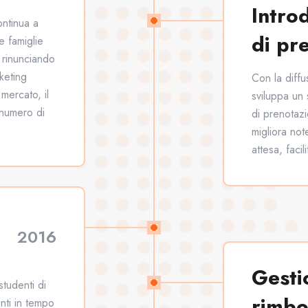
Intro
ontinua a
di pr
e famiglie
e rinunciando
keting
Con la diffus
mercato, il
sviluppa un 
 numero di
di prenotazi
migliora not
attesa, faci
2016
Gestio
tudenti di
rimbo
nti in tempo