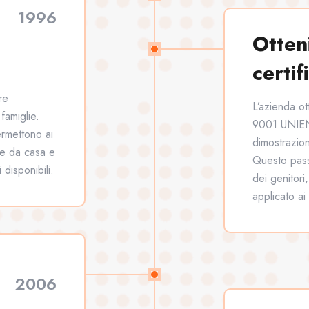
1996
Otten
certif
re
L’azienda ot
famiglie.
9001 UNIE
ermettono ai
dimostrazion
te da casa e
Questo pass
 disponibili.
dei genitori,
applicato ai
2006