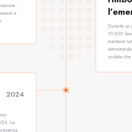
ovazione
l’eme
agement e
e
Durante un p
10.000 fami
mantiene tut
dimostrando
oculata che r
2024
tour
 H24. La
 presenza