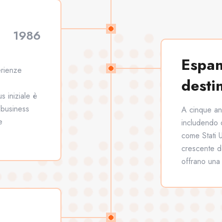
1986
Espan
erienze
desti
s iniziale è
 business
A cinque ann
e
includendo 
come Stati U
crescente do
offrano una 