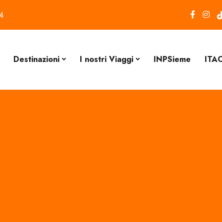
4
Destinazioni
I nostri Viaggi
INPSieme
ITA