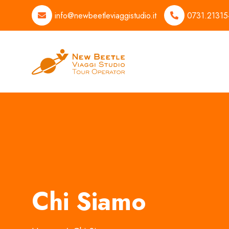
info@newbeetleviaggistudio.it
0731.21315
Chi Siamo