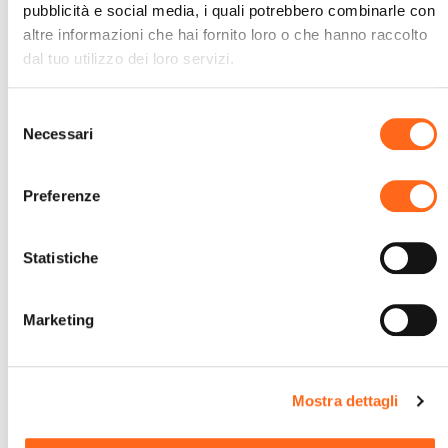
ITACA 2026
pubblicità e social media, i quali potrebbero combinarle con
altre informazioni che hai fornito loro o che hanno raccolto
dal tuo utilizzo dei loro servizi.
Selezione
Necessari
del
consenso
Preferenze
Statistiche
Marketing
Vuoi essere contattato?
Ti chiamiamo noi
Mostra dettagli