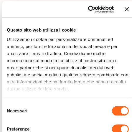
Sei Interessato A Questo Viaggio?
Richiedi una consulenza
Questo sito web utilizza i cookie
Utilizziamo i cookie per personalizzare contenuti ed
gratuita.
annunci, per fornire funzionalità dei social media e per
analizzare il nostro traffico. Condividiamo inoltre
Ti chiamiamo noi
informazioni sul modo in cui utilizzi il nostro sito con i
nostri partner che si occupano di analisi dei dati web,
pubblicità e social media, i quali potrebbero combinarle con
altre informazioni che hai fornito loro o che hanno raccolto
dal tuo utilizzo dei loro servizi.
Selezione
Necessari
del
consenso
Preferenze