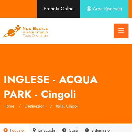
Prenota Online
Area Riservata
INGLESE - ACQUA
PARK - Cingoli
Home
Destinazioni
Italia, Cingoli
Focus on
La Scuola
Corsi
Sistemazioni