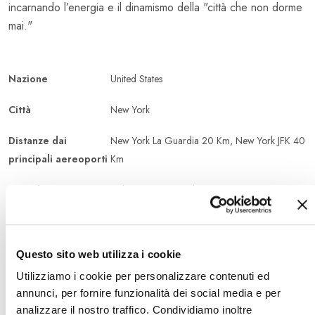
incarnando l’energia e il dinamismo della "città che non dorme
mai."
Nazione
United States
Città
New York
Distanze dai
New York La Guardia 20 Km, New York JFK 40
principali aereoporti
Km
Periodo
Dal 28/06/2026 al 01/08/2026
Età
13 - 18 anni
Sistemazione
college
Questo sito web utilizza i cookie
Utilizziamo i cookie per personalizzare contenuti ed
Durata
2 settimane
annunci, per fornire funzionalità dei social media e per
analizzare il nostro traffico. Condividiamo inoltre