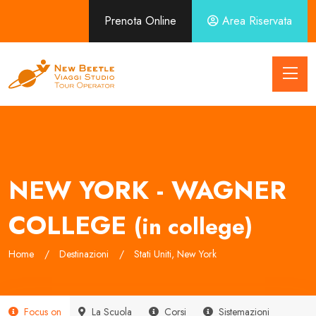
Prenota Online
Area Riservata
NEW YORK - WAGNER
COLLEGE
(in college)
Home
Destinazioni
Stati Uniti, New York
Focus on
La Scuola
Corsi
Sistemazioni