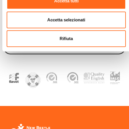
Accetta tutti
Accetta selezionati
Contatta Un Operatore
Rifiuta