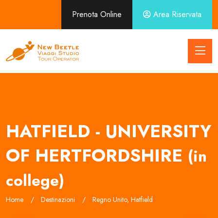
Prenota Online
Area Riservata
HATFIELD - UNIVERSITY
OF HERTFORDSHIRE
(in
college)
Home
Destinazioni
Regno Unito, Hatfield