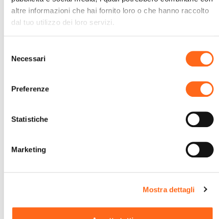
altre informazioni che hai fornito loro o che hanno raccolto
Richiedi una consulenza
dal tuo utilizzo dei loro servizi.
gratuita.
Selezione
Ti chiamiamo noi
Necessari
del
consenso
Preferenze
Statistiche
Marketing
Mostra dettagli