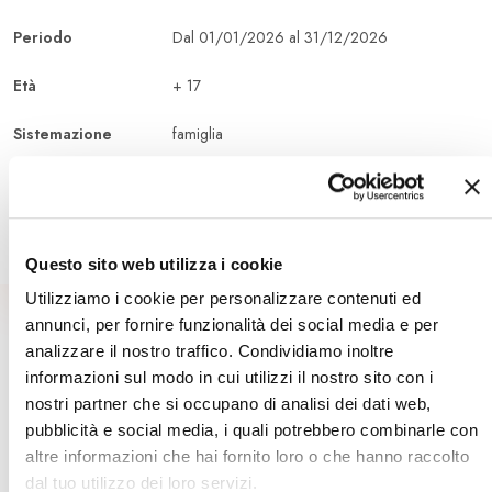
Periodo
Dal 01/01/2026 al 31/12/2026
Età
+ 17
Sistemazione
famiglia
Durata
Altro
Questo sito web utilizza i cookie
Utilizziamo i cookie per personalizzare contenuti ed
annunci, per fornire funzionalità dei social media e per
analizzare il nostro traffico. Condividiamo inoltre
Sei Interessato A Questo Viaggio?
informazioni sul modo in cui utilizzi il nostro sito con i
Richiedi una consulenza
nostri partner che si occupano di analisi dei dati web,
pubblicità e social media, i quali potrebbero combinarle con
gratuita.
altre informazioni che hai fornito loro o che hanno raccolto
dal tuo utilizzo dei loro servizi.