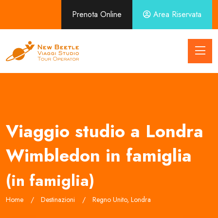
Prenota Online
Area Riservata
Viaggio studio a Londra
Wimbledon in famiglia
(in famiglia)
Home
Destinazioni
Regno Unito, Londra